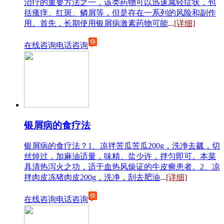
治疗的重要方法之一，该类药物可以迅速减轻症状，包
括瘙痒、红斑、鳞屑等，但是存在一系列的风险和副作
用。首先，长期使用银屑病激素药物可能
...
[详细]
在线咨询
电话咨询
银屑病的食疗法
银屑病的食疗法？1、凉拌苦瓜苦瓜200g，洗净去瓤，切
丝焯过，加麻油适量，味精、盐少许，拌匀即可。本菜
具清热泻火之功，适于血热风燥证的牛皮癣患者。2、凉
拌肉皮冻猪肉皮200g，洗净，刮去肥油
...
[详细]
在线咨询
电话咨询