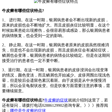
牛皮癣有哪些症状特点?
1、 进行期。在这一时期，银屑病患者会不断出现新的皮损，
原来的皮损也会不断地扩大。而且皮损炎症比较明显，在这个
时候如果患处出现擦伤，会很容易形成感染，那么银屑病患者
的病情恢复，也会受到一定的影响。
2、 静止期。在这一时期，银屑病患者原来的皮损虽然很难消
失，但是也不会出现新的皮损，而且皮损炎症会有减轻症状，
鳞屑也会变薄，银屑病患者的病情会比较稳定。但是在这期间
接受治疗的患者也一定不要中断。
3、退行期。在这一时期，银屑病患者的皮疹浸润会出现变薄
的情况，颜色变淡，而且鳞屑也开始减少。皮疹周围出现浅色
晕，但是较后会遗留色素沉着斑。由于皮损是从中央慢慢消
退，所以会呈龟裂状改变。但是饮食方面需要注意的事项，需
要继续留意。
牛皮癣有哪些症状特点?
牛皮癣的症状
就就介绍到这里了，若
还有疑问，请拨打电话02886129902咨询专家。》》》推荐阅
读：
哪些是牛皮癣的症状